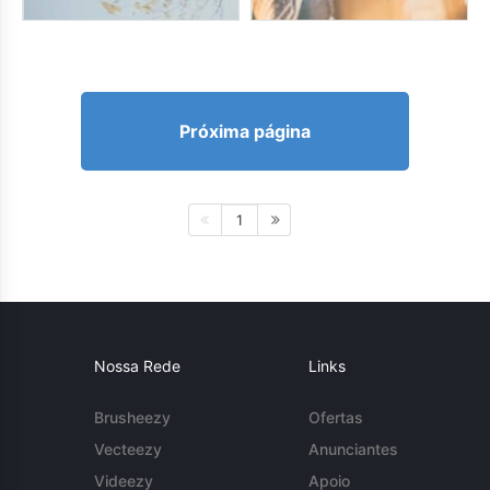
Próxima página
1
Nossa Rede
Links
Brusheezy
Ofertas
Vecteezy
Anunciantes
Videezy
Apoio