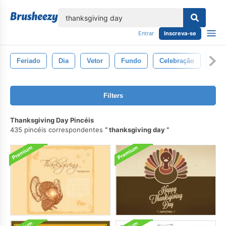
echar
Entrar
Inscreva-se
Feriado
Dia
Vetor
Fundo
Celebração
Esb
Filters
Thanksgiving Day Pincéis
435 pincéis correspondentes
thanksgiving day