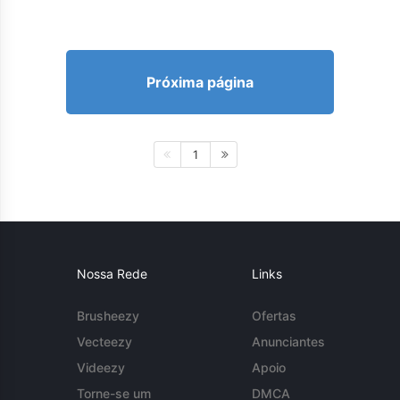
Próxima página
1
Nossa Rede
Links
Brusheezy
Ofertas
Vecteezy
Anunciantes
Videezy
Apoio
Torne-se um
DMCA