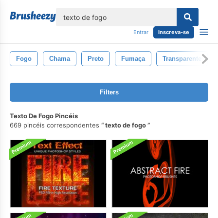
echar
Entrar
Inscreva-se
Fogo
Chama
Preto
Fumaça
Transparente
Filters
Texto De Fogo Pincéis
669 pincéis correspondentes
texto de fogo