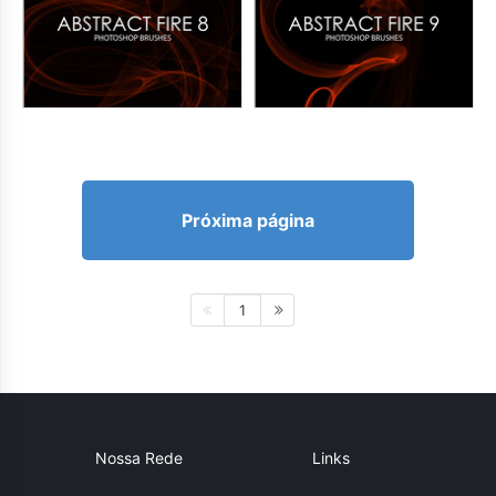
Próxima página
1
Nossa Rede
Links