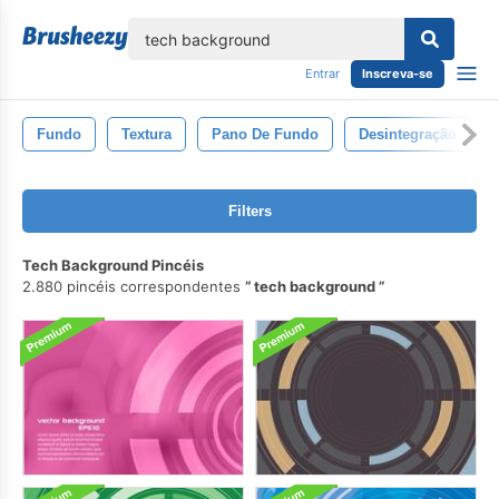
echar
Entrar
Inscreva-se
Fundo
Textura
Pano De Fundo
Desintegração
Filters
Tech Background Pincéis
2.880 pincéis correspondentes
tech background