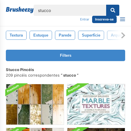
echar
Entrar
Inscreva-se
Textura
Estuque
Parede
Superfície
Arquitetura
Filters
Stucco Pincéis
209 pincéis correspondentes
stucco