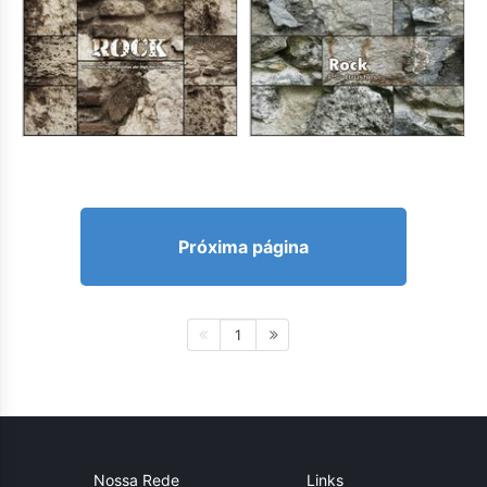
Próxima página
1
Nossa Rede
Links