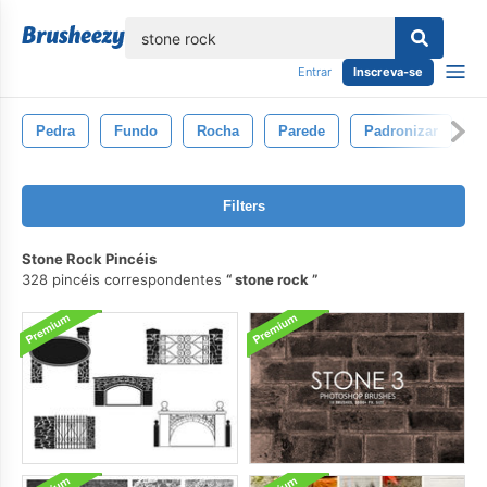
echar
Entrar
Inscreva-se
Pedra
Fundo
Rocha
Parede
Padronizar
V
Filters
Stone Rock Pincéis
328 pincéis correspondentes
stone rock