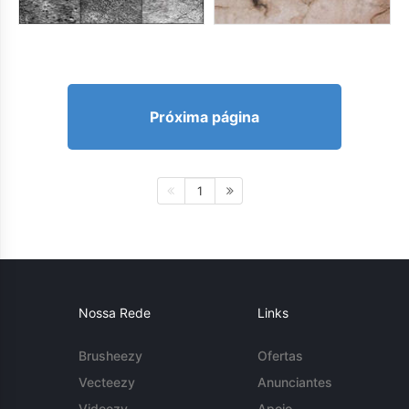
Próxima página
1
Nossa Rede
Links
Brusheezy
Ofertas
Vecteezy
Anunciantes
Videezy
Apoio