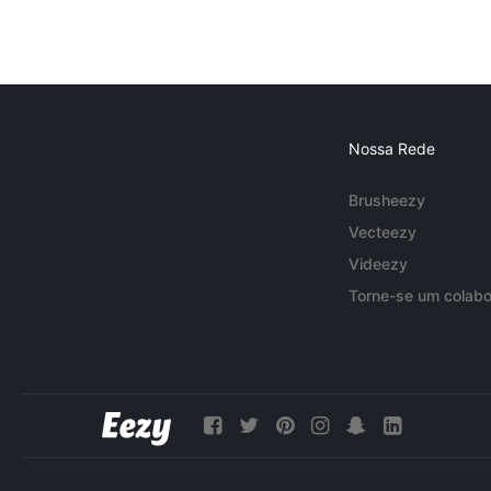
Nossa Rede
Brusheezy
Vecteezy
Videezy
Torne-se um colabo