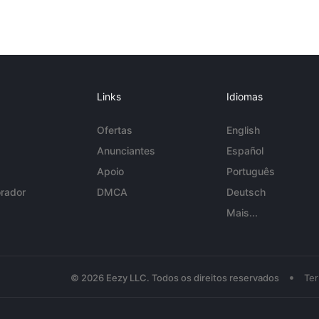
Links
Idiomas
Ofertas
English
Anunciantes
Español
Apoio
Português
rador
DMCA
Deutsch
Mais...
•
© 2026 Eezy LLC. Todos os direitos reservados
Te