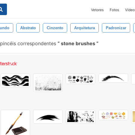
Vetores
Fotos
Vídeo
undo
Abstrato
Cinzento
Arquitetura
Padronizar
pincéis correspondentes
stone brushes