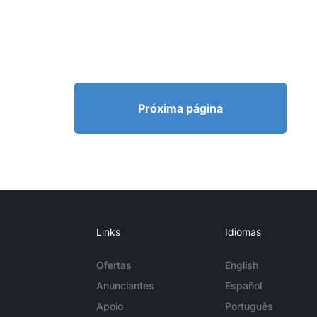
Próxima página
Links
Idiomas
Ofertas
English
Anunciantes
Español
Apoio
Português