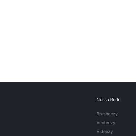
Nossa Rede
Brusheezy
Vecteezy
Videezy