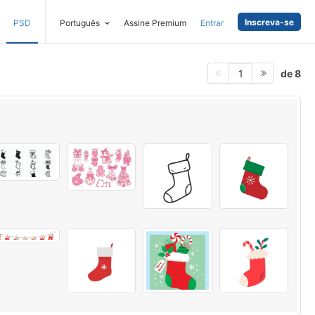
Inscreva-se
PSD
Português
Assine Premium
Entrar
de 8
1