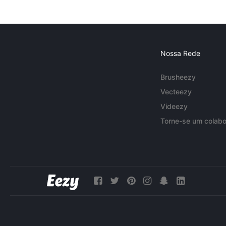
Nossa Rede
Brusheezy
Vecteezy
Videezy
Torne-se um colabo