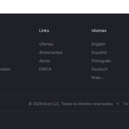
Links
Idiomas
Ofertas
English
Anunciantes
Español
Apoio
Português
rador
DMCA
Deutsch
Mais...
•
© 2026 Eezy LLC. Todos os direitos reservados
Te