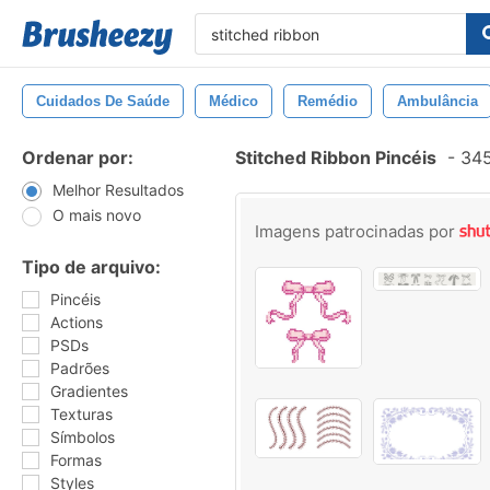
Cuidados De Saúde
Médico
Remédio
Ambulância
Ordenar por:
Stitched Ribbon Pincéis
-
345
Melhor Resultados
O mais novo
Imagens patrocinadas por
Tipo de arquivo:
Pincéis
Actions
PSDs
Padrões
Gradientes
Texturas
Símbolos
Formas
Styles