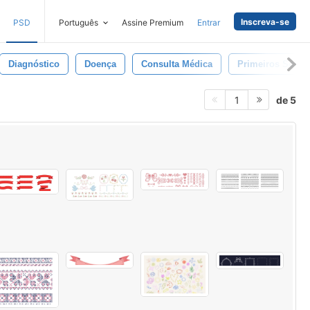
Inscreva-se
PSD
Português
Assine Premium
Entrar
Diagnóstico
Doença
Consulta Médica
Primeiros Socor
de 5
1