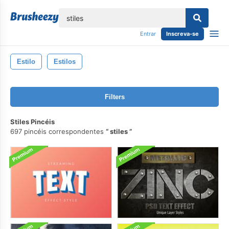
echar
Entrar
Inscreva-se
Estilo
Estilos
Filters
Stiles Pincéis
697 pincéis correspondentes
stiles