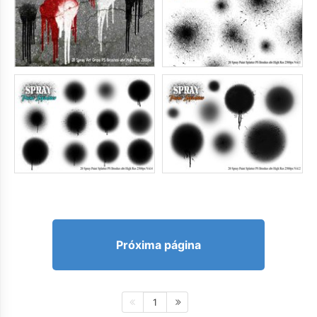
Próxima página
1