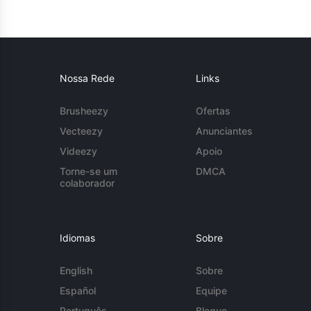
Nossa Rede
Links
Brusheezy
Ofertas
Vecteezy
Anunciantes
Videezy
Apoio
Torne-se um
DMCA
colaborador
Idiomas
Sobre
English
Sobre
Español
Equipe
Português
Blogue