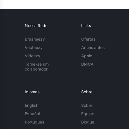
Nossa Rede
Links
Brusheezy
Ofertas
Vecteezy
Anunciantes
Videezy
Apoio
Torne-se um
DMCA
colaborador
Idiomas
Sobre
English
Sobre
Español
Equipe
Português
Blogue