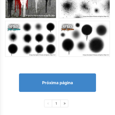
Próxima página
1