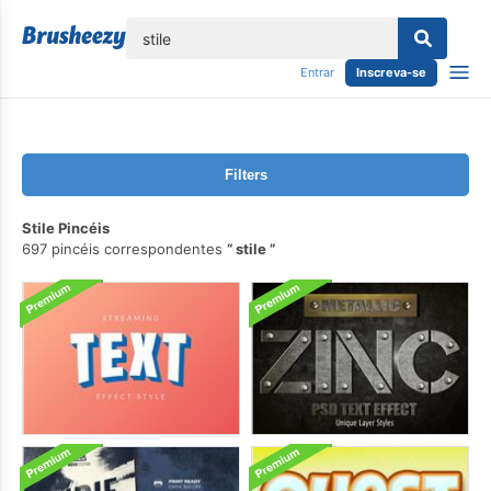
echar
Entrar
Inscreva-se
Filters
Stile Pincéis
697 pincéis correspondentes
stile