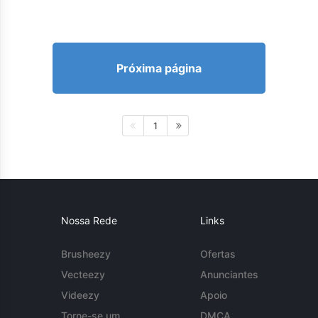
Próxima página
1
Nossa Rede
Links
Brusheezy
Ofertas
Vecteezy
Anunciantes
Videezy
Apoio
Torne-se um
DMCA