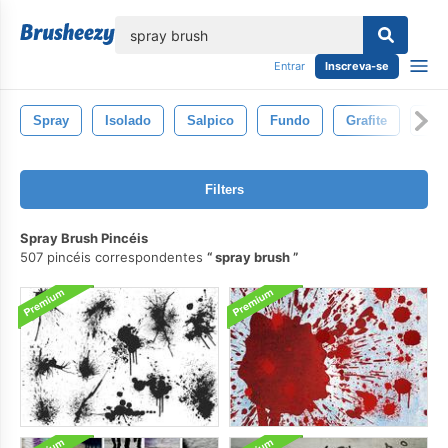
echar
Entrar
Inscreva-se
Spray
Isolado
Salpico
Fundo
Grafite
Flu
Filters
Spray Brush Pincéis
507 pincéis correspondentes
spray brush