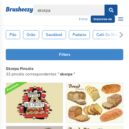
echar
Entrar
Inscreva-se
Pão
Grão
Saudável
Padaria
Café Da Manhã
Filters
Skorpa Pincéis
33 pincéis correspondentes
skorpa