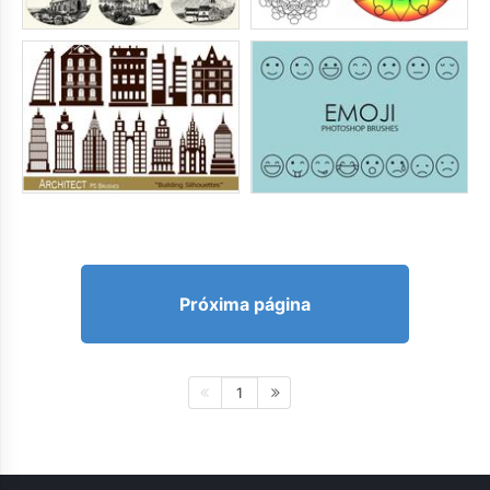
Próxima página
1