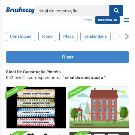
echar
Entrar
Inscreva-se
Construção
Ícone
Placa
Cristandade
Cruz
Filters
Sinal De Construção Pincéis
642 pincéis correspondentes
sinal de construção