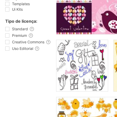
Templates
Ui Kits
Tipo de licença:
Standard
Premium
Creative Commons
Uso Editorial