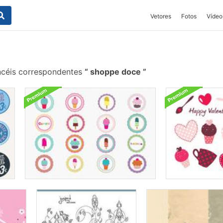
Vetores
Fotos
Vídeo
céis correspondentes
shoppe doce