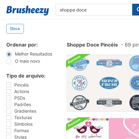
Doce
Ordenar por:
Shoppe Doce Pincéis
-
69 pin
Melhor Resultados
O mais novo
Tipo de arquivo:
Pincéis
Actions
PSDs
Padrões
Gradientes
Texturas
Símbolos
Formas
Styles