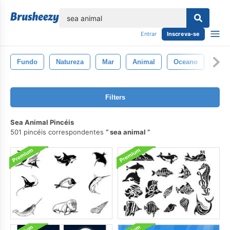
echar
Entrar
Inscreva-se
Fundo
Natureza
Mar
Animal
Oceano
Agu
Filters
Sea Animal Pincéis
501 pincéis correspondentes
sea animal