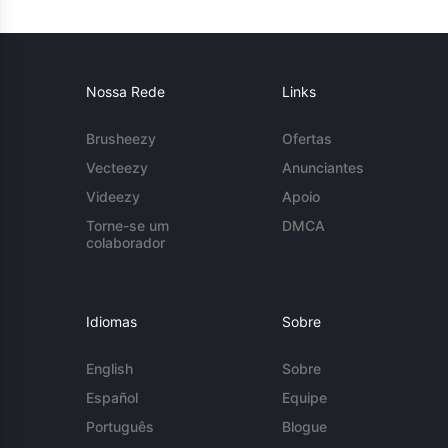
Nossa Rede
Links
Brusheezy
Ofertas
Vecteezy
Anunciantes
Videezy
Apoio
Torne-se um
DMCA
colaborador
Idiomas
Sobre
English
Sobre
Español
Equipe
Português
Blogue