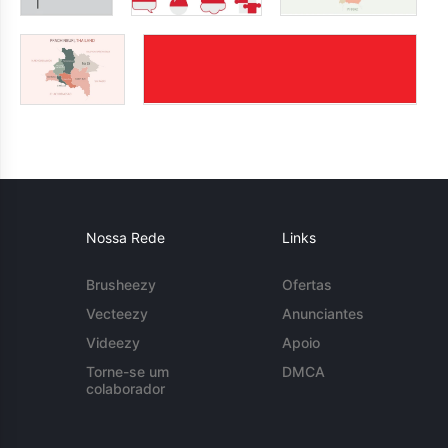
Nossa Rede
Links
Brusheezy
Ofertas
Vecteezy
Anunciantes
Videezy
Apoio
Torne-se um
DMCA
colaborador