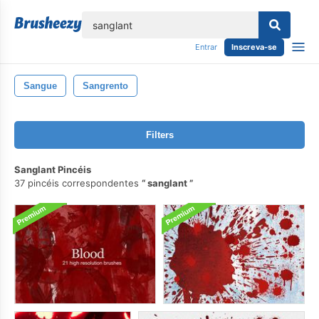
echar
Entrar
Inscreva-se
Sangue
Sangrento
Filters
Sanglant Pincéis
37 pincéis correspondentes
sanglant