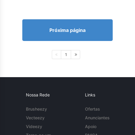
Próxima página
1
Nossa Rede
Links
Brusheezy
Ofertas
Vecteezy
Anunciantes
Videezy
Apoio