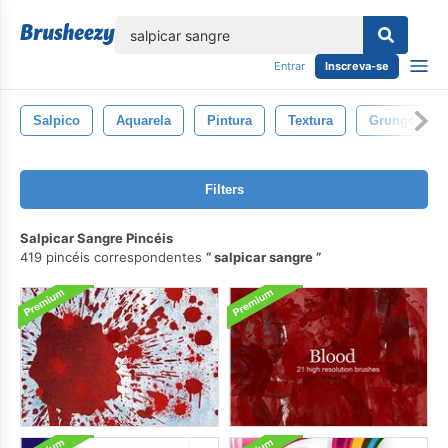
echar
Entrar
Inscreva-se
Salpico
Aquarela
Pintura
Textura
Grunge
Filters
Salpicar Sangre Pincéis
419 pincéis correspondentes
salpicar sangre