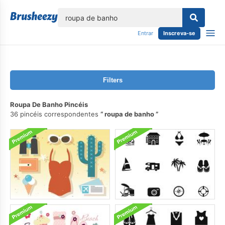
echar
Entrar
Inscreva-se
Filters
Roupa De Banho Pincéis
36 pincéis correspondentes
roupa de banho