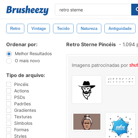
Retro
Vintage
Tecido
Natureza
Antiguidade
Ordenar por:
Retro Sterne Pincéis
-
1.094 
Melhor Resultados
O mais novo
Imagens patrocinadas por
Tipo de arquivo:
Pincéis
Actions
PSDs
Padrões
Gradientes
Texturas
Símbolos
Formas
Styles