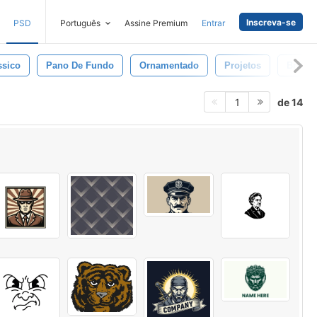
Inscreva-se
PSD
Português
Assine Premium
Entrar
ssico
Pano De Fundo
Ornamentado
Projetos
Brilha
de 14
1