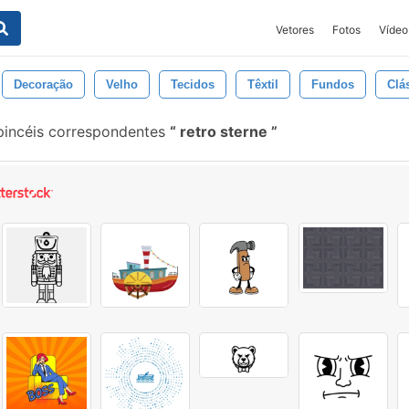
Vetores
Fotos
Vídeo
Decoração
Velho
Tecidos
Têxtil
Fundos
Clá
pincéis correspondentes
retro sterne