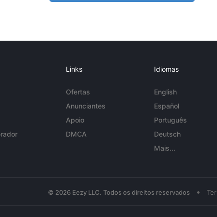
Links
Idiomas
Ofertas
English
Anunciantes
Español
Apoio
Português
rador
DMCA
Deutsch
Mais...
•
© 2026 Eezy LLC. Todos os direitos reservados
Te