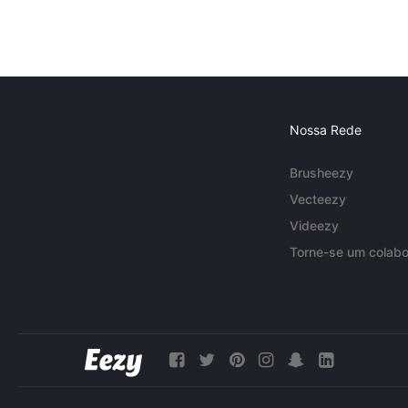
Nossa Rede
Brusheezy
Vecteezy
Videezy
Torne-se um colabo