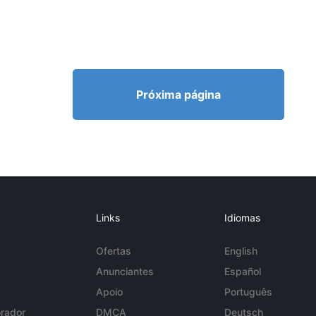
Próxima página
Links
Idiomas
Ofertas
English
Anunciantes
Español
Apoio
Português
rador
DMCA
Deutsch