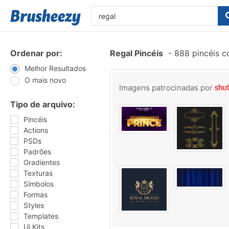
Ordenar por:
Regal Pincéis
-
888 pincéis c
Melhor Resultados
O mais novo
Imagens patrocinadas por
Tipo de arquivo:
Pincéis
Actions
PSDs
Padrões
Gradientes
Texturas
Símbolos
Formas
Styles
Templates
Ui Kits