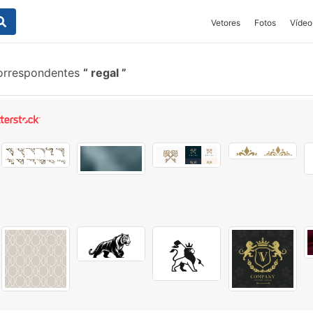
Vetores
Fotos
Vídeo
orrespondentes
regal