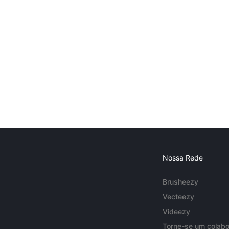
Nossa Rede
Brusheezy
Vecteezy
Videezy
Torne-se um colabo