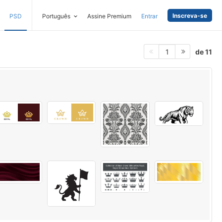
Inscreva-se
PSD
Português
Assine Premium
Entrar
de 11
1