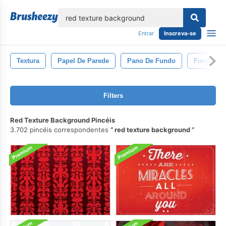
echar
Entrar
Inscreva-se
Textura
Papel De Parede
Pano De Fundo
Fundo
Filters
Red Texture Background Pincéis
3.702 pincéis correspondentes
red texture background