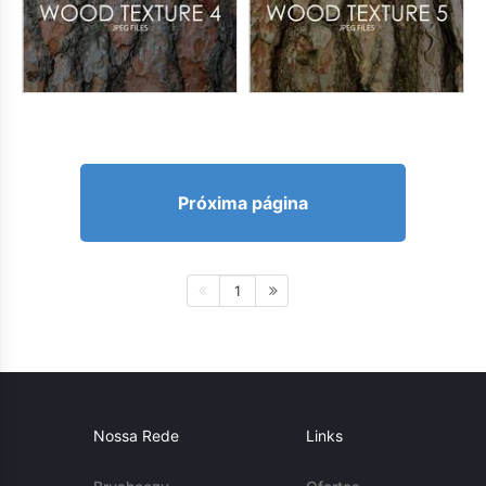
Próxima página
1
Nossa Rede
Links