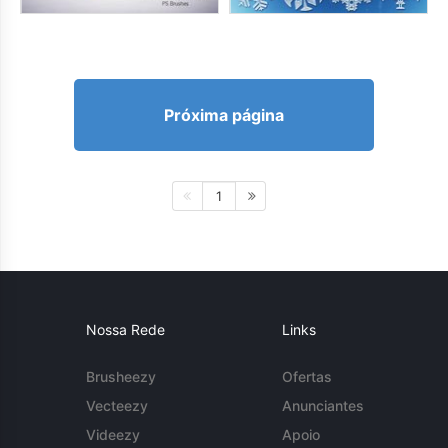
Próxima página
1
Nossa Rede
Links
Brusheezy
Ofertas
Vecteezy
Anunciantes
Videezy
Apoio