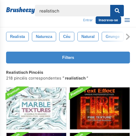
echar
Entrar
Inscreva-se
Realista
Natureza
Céu
Natural
Grunge
Az
Filters
Realistisch Pincéis
218 pincéis correspondentes
realistisch