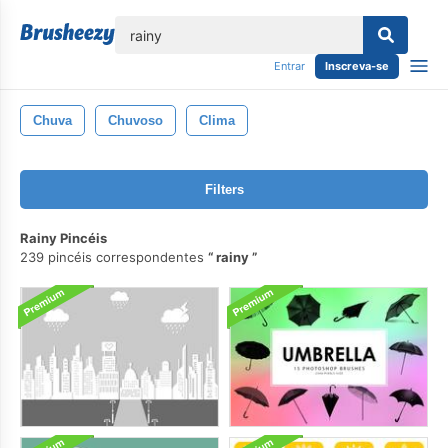
echar
Entrar
Inscreva-se
Chuva
Chuvoso
Clima
Filters
Rainy Pincéis
239 pincéis correspondentes
rainy