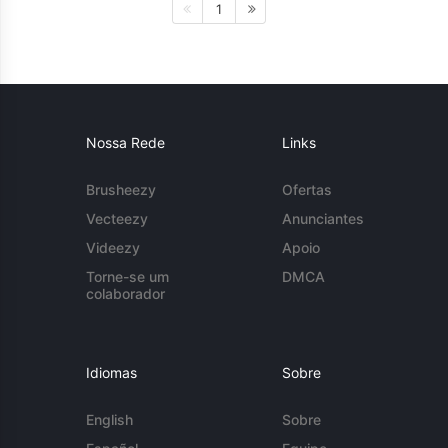
1
Nossa Rede
Links
Brusheezy
Ofertas
Vecteezy
Anunciantes
Videezy
Apoio
Torne-se um
DMCA
colaborador
Idiomas
Sobre
English
Sobre