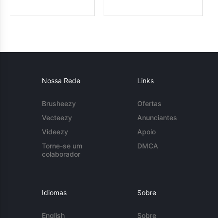
Nossa Rede
Links
Brusheezy
Ofertas
Vecteezy
Anunciantes
Videezy
Apoio
Torne-se um
DMCA
colaborador
Idiomas
Sobre
English
Sobre