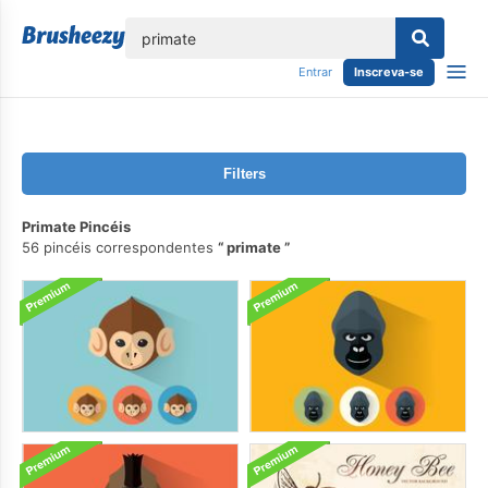
echar
Entrar
Inscreva-se
Filters
Primate Pincéis
56 pincéis correspondentes
primate