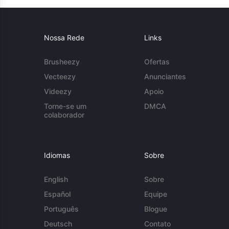
Nossa Rede
Links
Brusheezy
Ofertas
Vecteezy
Anunciantes
Videezy
Apoio
Torne-se um
DMCA
colaborador
Idiomas
Sobre
English
Sobre
Español
Equipe
Português
Blogue
Deutsch
Contato