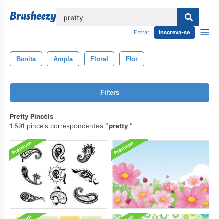
echar
Entrar
Inscreva-se
Bonita
Ampla
Floral
Flor
Filters
Pretty Pincéis
1.591 pincéis correspondentes
pretty