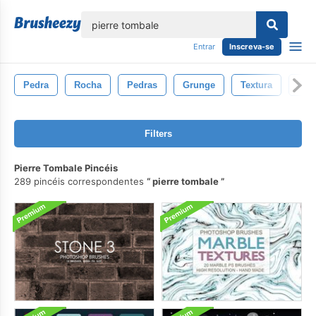
echar
Entrar
Inscreva-se
Pedra
Rocha
Pedras
Grunge
Textura
Chã
Filters
Pierre Tombale Pincéis
289 pincéis correspondentes
pierre tombale