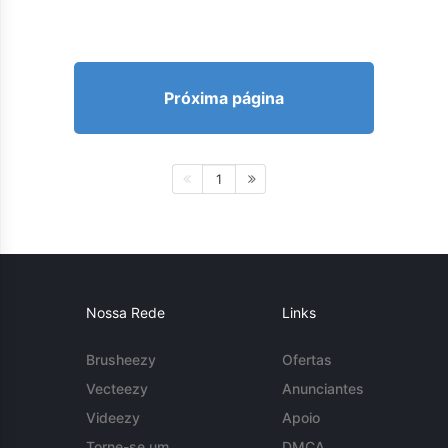
Próxima página
1
Nossa Rede
Links
Brusheezy
Ofertas
Vecteezy
Anunciantes
Videezy
Apoio
Torne-se um
DMCA