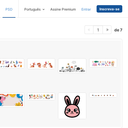
Inscreva-se
PSD
Português
Assine Premium
Entrar
de 7
1