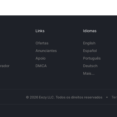
Links
Idiomas
Ofertas
English
Anunciantes
Español
Apoio
Português
rador
DMCA
Deutsch
Mais...
•
© 2026 Eezy LLC. Todos os direitos reservados
Te