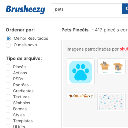
Ordenar por:
Pets Pincéis
-
417 pincéis co
Melhor Resultados
O mais novo
Imagens patrocinadas por
Tipo de arquivo:
Pincéis
Actions
PSDs
Padrões
Gradientes
Texturas
Símbolos
Formas
Styles
Templates
Ui Kits