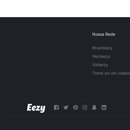
Nossa Rede
Brusheezy
Vecteezy
Videezy
Torne-se um colabo