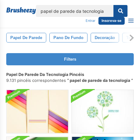
echar
Entrar
Inscreva-se
Papel De Parede
Pano De Fundo
Decoração
Textur
Filters
Papel De Parede Da Tecnologia Pincéis
9.131 pincéis correspondentes
papel de parede da tecnologia