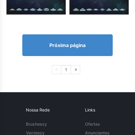
Próxima página
1
Nossa Rede
Links
Brusheezy
Ofertas
Vecteezy
Anunciantes