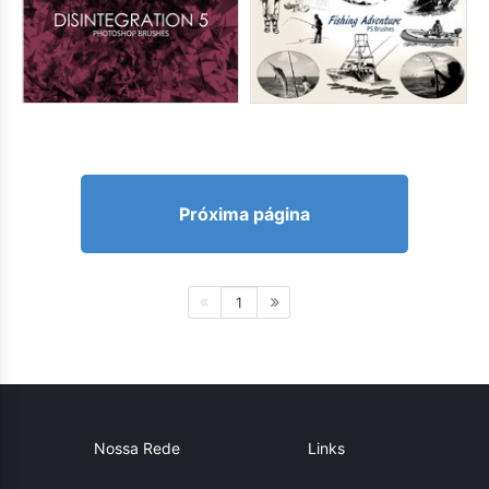
Próxima página
1
Nossa Rede
Links