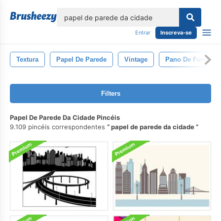
echar
Entrar
Inscreva-se
Textura
Papel De Parede
Vintage
Pano De Fundo
Filters
Papel De Parede Da Cidade Pincéis
9.109 pincéis correspondentes
papel de parede da cidade