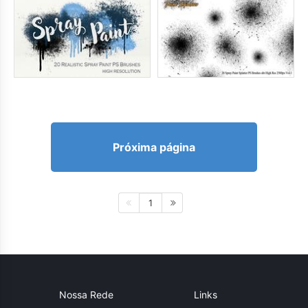
Próxima página
1
Nossa Rede
Links