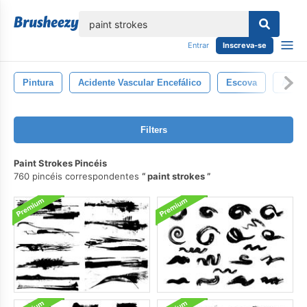
echar
Entrar
Inscreva-se
Pintura
Acidente Vascular Encefálico
Escova
Aquar
Filters
Paint Strokes Pincéis
760 pincéis correspondentes
paint strokes