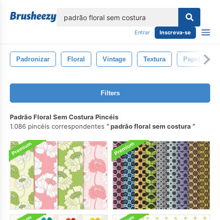
echar
Entrar
Inscreva-se
Padronizar
Floral
Vintage
Textura
Papel De Pa
Filters
Padrão Floral Sem Costura Pincéis
1.086 pincéis correspondentes
padrão floral sem costura