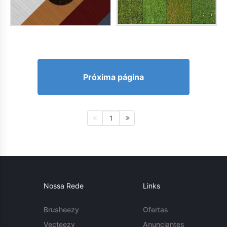
Próxima página
1
Nossa Rede
Links
Brusheezy
Ofertas
Vecteezy
Anunciantes