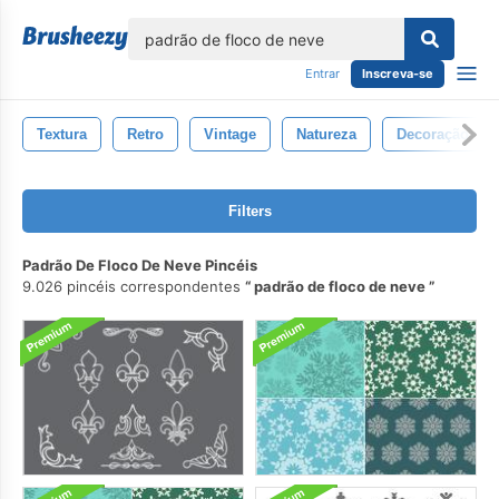
echar
Entrar
Inscreva-se
Textura
Retro
Vintage
Natureza
Decoração
Filters
Padrão De Floco De Neve Pincéis
9.026 pincéis correspondentes
padrão de floco de neve