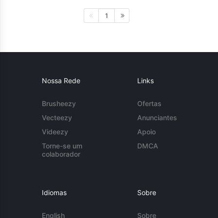
1
Nossa Rede
Links
Brusheezy
Ofertas
Vecteezy
Anunciantes
Videezy
Apoio
Torne-se um
DMCA
colaborador
Idiomas
Sobre
English
Sobre