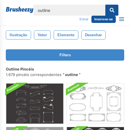
echar
Entrar
Inscreva-se
Ilustração
Vetor
Elemento
Desenhar
Filters
Outline Pincéis
1.679 pincéis correspondentes
outline