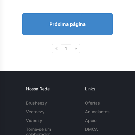
Próxima página
1
Nossa Rede
Links
Brusheezy
Ofertas
Vecteezy
Anunciantes
Videezy
Apoio
Torne-se um
DMCA
colaborador