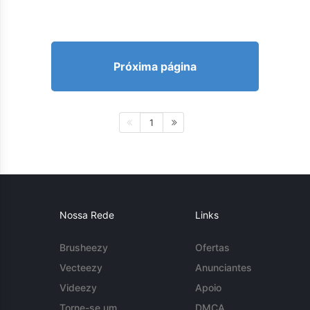
Próxima página
1
Nossa Rede
Links
Brusheezy
Ofertas
Vecteezy
Anunciantes
Videezy
Apoio
Torne-se um
DMCA