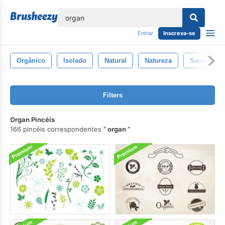
echar
Entrar
Inscreva-se
Orgânico
Isolado
Natural
Natureza
Saudável
Filters
Organ Pincéis
166 pincéis correspondentes
organ