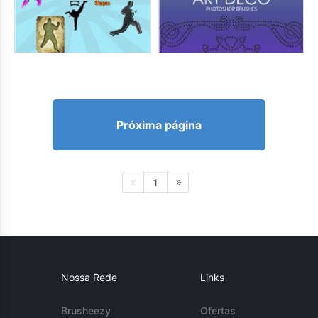
Próxima página
1
Nossa Rede
Links
Brusheezy
Ofertas