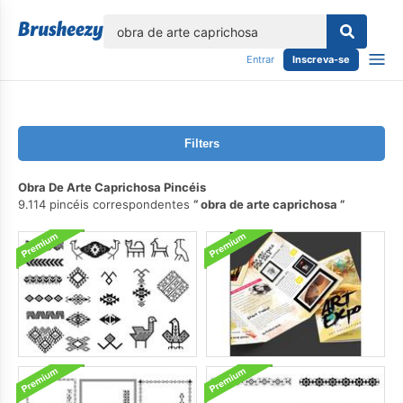
echar
Entrar
Inscreva-se
Filters
Obra De Arte Caprichosa Pincéis
9.114 pincéis correspondentes
obra de arte caprichosa