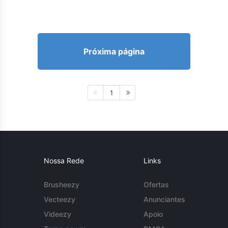
Próxima página
1
Nossa Rede
Links
Brusheezy
Ofertas
Vecteezy
Anunciantes
Videezy
Apoio