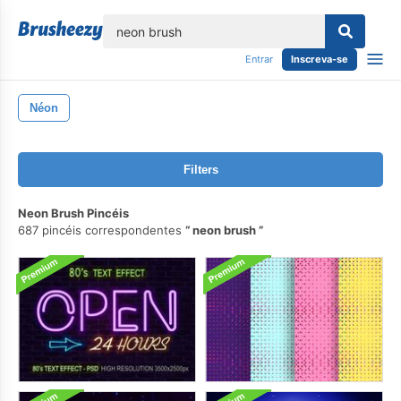
echar
Entrar
Inscreva-se
Néon
Filters
Neon Brush Pincéis
687 pincéis correspondentes
neon brush