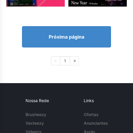
Próxima página
1
Nossa Rede
Links
Brusheezy
Ofertas
Vecteezy
Anunciantes
Videezy
Apoio