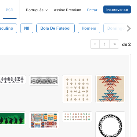
Inscreva-se
PSD
Português
Assine Premium
Entrar
sculino
Nfl
Bola De Futebol
Homem
Domingo
de 2
1