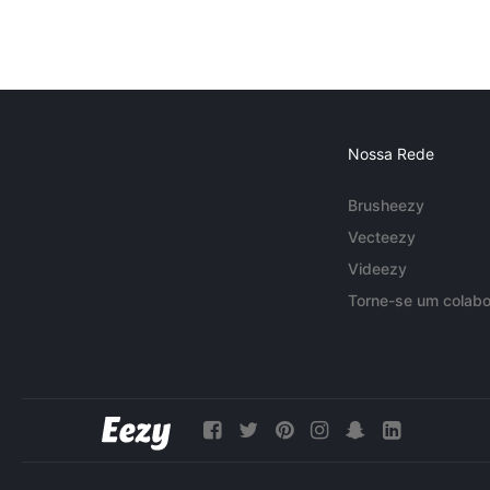
Nossa Rede
Brusheezy
Vecteezy
Videezy
Torne-se um colabo