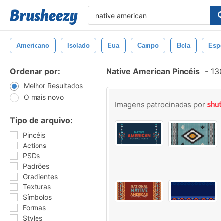
Americano
Isolado
Eua
Campo
Bola
Esp
Ordenar por:
Native American Pincéis
-
130
Melhor Resultados
O mais novo
Imagens patrocinadas por
Tipo de arquivo:
Pincéis
Actions
PSDs
Padrões
Gradientes
Texturas
Símbolos
Formas
Styles