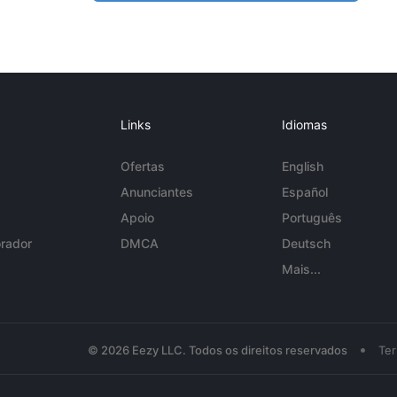
Links
Idiomas
Ofertas
English
Anunciantes
Español
Apoio
Português
rador
DMCA
Deutsch
Mais...
•
© 2026 Eezy LLC. Todos os direitos reservados
Te