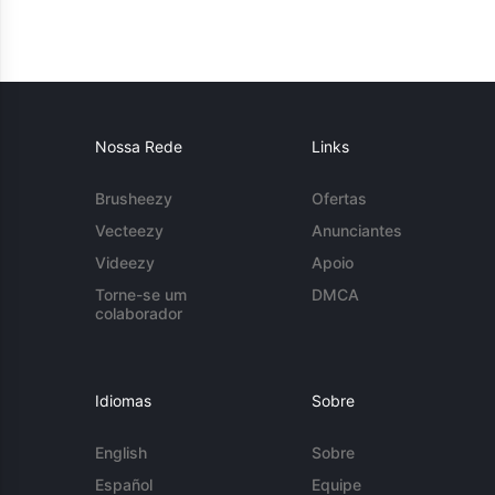
Nossa Rede
Links
Brusheezy
Ofertas
Vecteezy
Anunciantes
Videezy
Apoio
Torne-se um
DMCA
colaborador
Idiomas
Sobre
English
Sobre
Español
Equipe