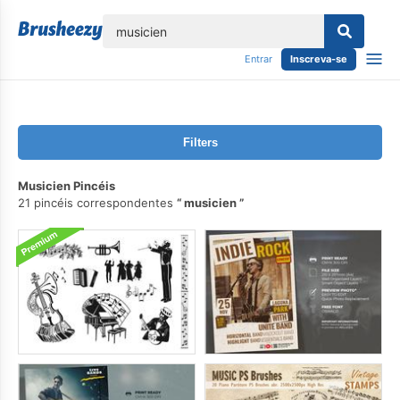
echar
Entrar
Inscreva-se
Filters
Musicien Pincéis
21 pincéis correspondentes
musicien