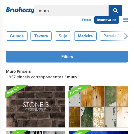
echar
Entrar
Inscreva-se
Grunge
Textura
Sujo
Madeira
Parede De Tijol
Filters
Muro Pincéis
1.837 pincéis correspondentes
muro