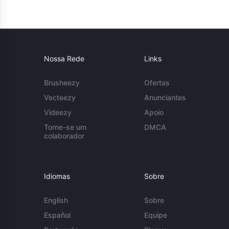
Nossa Rede
Links
Brusheezy
Ofertas
Vecteezy
Anunciantes
Videezy
Apoio
Torne-se um
DMCA
colaborador
Idiomas
Sobre
English
Sobre
Español
Equipe