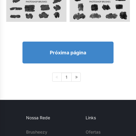
Próxima página
1
Nossa Rede
Links
Brusheezy
Ofertas