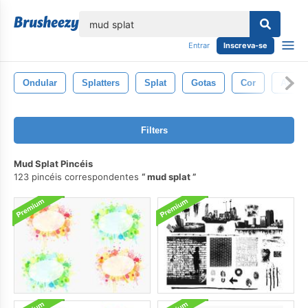
echar
Entrar
Inscreva-se
Ondular
Splatters
Splat
Gotas
Cor
Abstra
Filters
Mud Splat Pincéis
123 pincéis correspondentes
mud splat