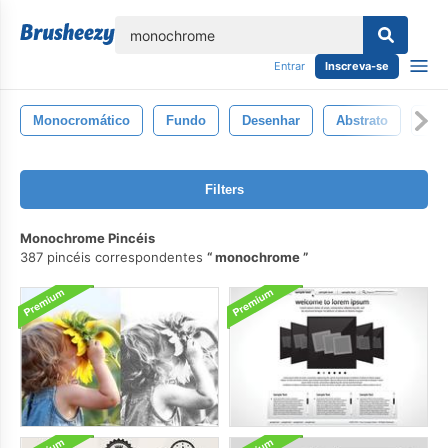
echar
Entrar
Inscreva-se
Monocromático
Fundo
Desenhar
Abstrato
Tex
Filters
Monochrome Pincéis
387 pincéis correspondentes
monochrome