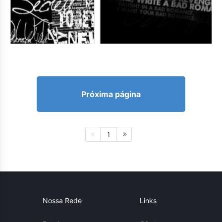
Próxima página
1
Nossa Rede
Links