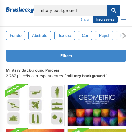
echar
Entrar
Inscreva-se
Fundo
Abstrato
Textura
Cor
Papel
Pano 
Filters
Military Background Pincéis
2.787 pincéis correspondentes
military background