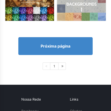
Próxima página
1
Nossa Rede
Links
Brusheezy
Ofertas