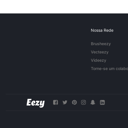
Nossa Rede
Brusheezy
Vecteezy
Videezy
Torne-se um colabo