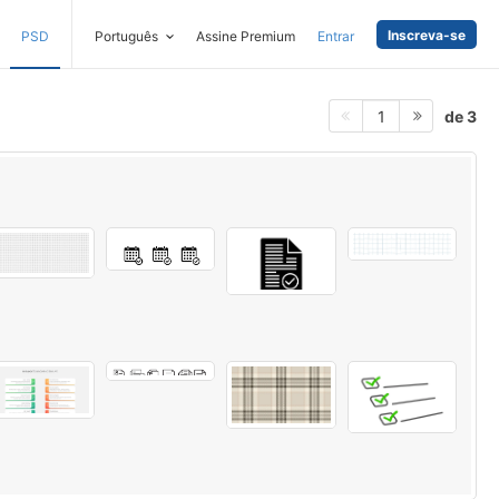
Inscreva-se
PSD
Português
Assine Premium
Entrar
de 3
1