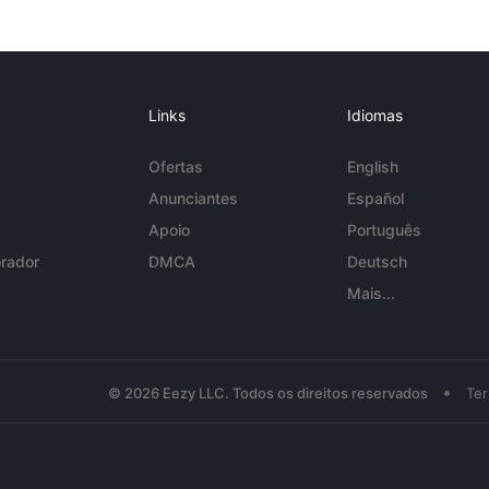
Links
Idiomas
Ofertas
English
Anunciantes
Español
Apoio
Português
rador
DMCA
Deutsch
Mais...
•
© 2026 Eezy LLC. Todos os direitos reservados
Te