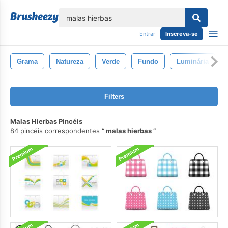
echar
Entrar
Inscreva-se
Grama
Natureza
Verde
Fundo
Luminária
Filters
Malas Hierbas Pincéis
84 pincéis correspondentes
malas hierbas