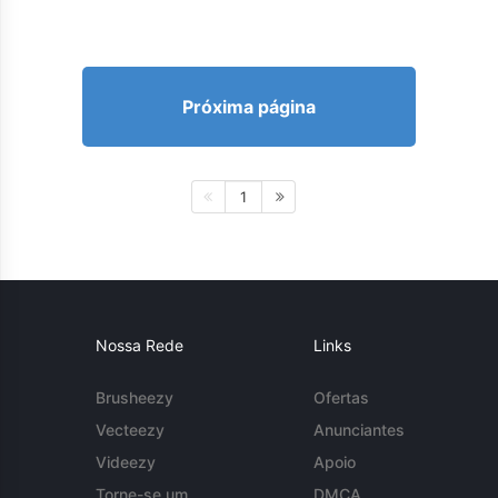
Próxima página
1
Nossa Rede
Links
Brusheezy
Ofertas
Vecteezy
Anunciantes
Videezy
Apoio
Torne-se um
DMCA