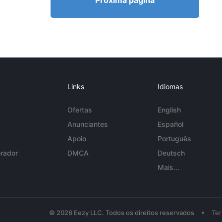
Próxima página
Links
Idiomas
Ofertas
English
Anunciantes
Español
Apoio
Português
rador
DMCA
Deutsch
Mais...
•
© 2026 Eezy LLC. Todos os direitos reservados
Te