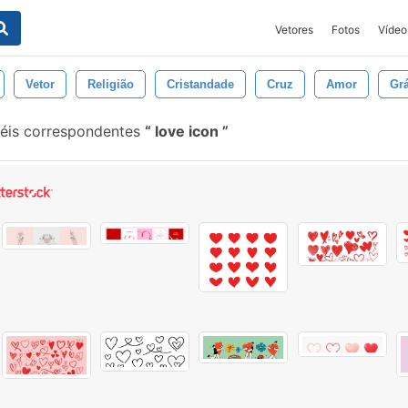
Vetores
Fotos
Vídeo
Vetor
Religião
Cristandade
Cruz
Amor
Grá
céis correspondentes
love icon