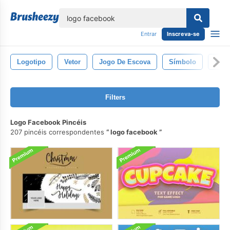
echar
Entrar
Inscreva-se
Logotipo
Vetor
Jogo De Escova
Símbolo
For
Filters
Logo Facebook Pincéis
207 pincéis correspondentes
logo facebook