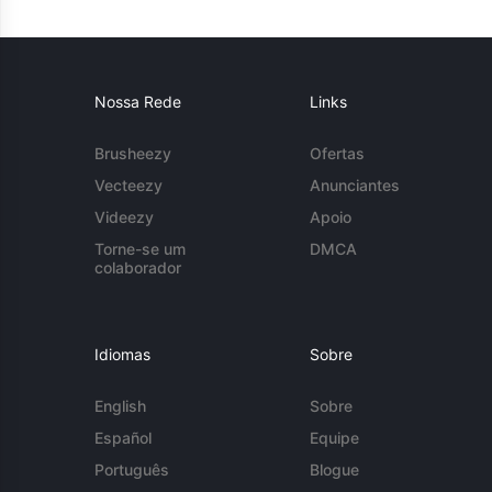
Nossa Rede
Links
Brusheezy
Ofertas
Vecteezy
Anunciantes
Videezy
Apoio
Torne-se um
DMCA
colaborador
Idiomas
Sobre
English
Sobre
Español
Equipe
Português
Blogue