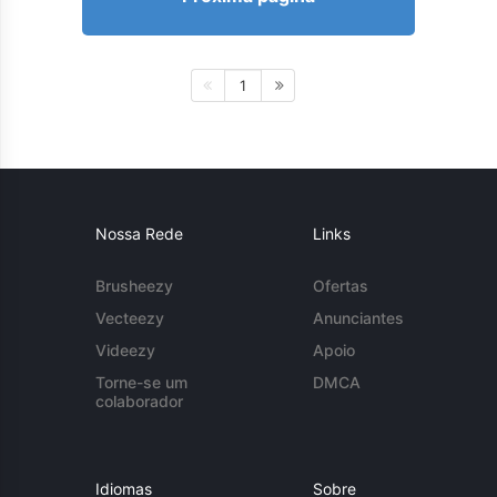
1
Nossa Rede
Links
Brusheezy
Ofertas
Vecteezy
Anunciantes
Videezy
Apoio
Torne-se um
DMCA
colaborador
Idiomas
Sobre