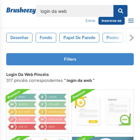
echar
Entrar
Inscreva-se
Desenhar
Fundo
Papel De Parede
Poster
Desi
Filters
Login Da Web Pincéis
317 pincéis correspondentes
login da web