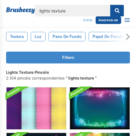
echar
Entrar
Inscreva-se
Textura
Luz
Pano De Fundo
Papel De Parede
Filters
Lights Texture Pincéis
2.104 pincéis correspondentes
lights texture