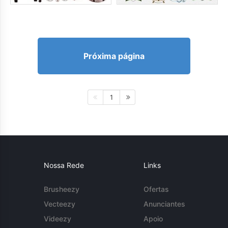
Próxima página
1
Nossa Rede
Links
Brusheezy
Ofertas
Vecteezy
Anunciantes
Videezy
Apoio